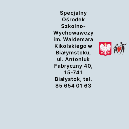
Przejdź
Specjalny
do
Ośrodek
treści
Szkolno-
Wychowawczy
im. Waldemara
Kikolskiego w
Białymstoku,
ul. Antoniuk
Fabryczny 40,
15-741
Białystok, tel.
85 654 01 63