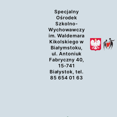
Przejdź
Specjalny
do
Ośrodek
treści
Szkolno-
Wychowawczy
im. Waldemara
Kikolskiego w
Białymstoku,
ul. Antoniuk
Fabryczny 40,
15-741
Białystok, tel.
85 654 01 63