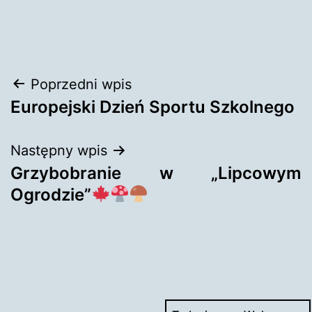
Nawigacja
Poprzedni wpis
Europejski Dzień Sportu Szkolnego
wpisu
Następny wpis
Grzybobranie w „Lipcowym
Ogrodzie”