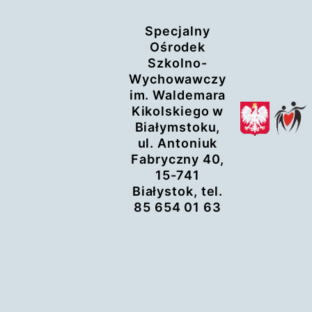
Przejdź
Specjalny
do
Ośrodek
treści
Szkolno-
Wychowawczy
im. Waldemara
Kikolskiego w
Białymstoku,
ul. Antoniuk
Fabryczny 40,
15-741
Białystok, tel.
85 654 01 63