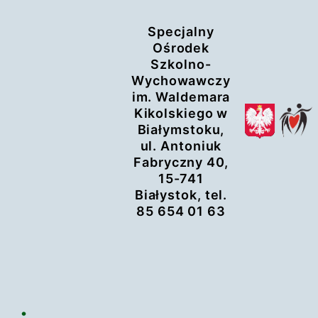
Przejdź
Specjalny
do
Ośrodek
treści
Szkolno-
Wychowawczy
im. Waldemara
Kikolskiego w
Białymstoku,
ul. Antoniuk
Fabryczny 40,
15-741
Białystok, tel.
85 654 01 63