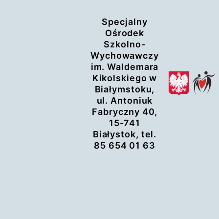
Przejdź
Specjalny
do
Ośrodek
treści
Szkolno-
Wychowawczy
im. Waldemara
Kikolskiego w
Białymstoku,
ul. Antoniuk
Fabryczny 40,
15-741
Białystok, tel.
85 654 01 63