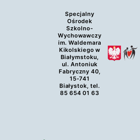
Przejdź
Specjalny
do
Ośrodek
treści
Szkolno-
Wychowawczy
im. Waldemara
Kikolskiego w
Białymstoku,
ul. Antoniuk
Fabryczny 40,
15-741
Białystok, tel.
85 654 01 63