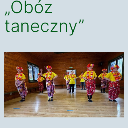
„Obóz
taneczny”