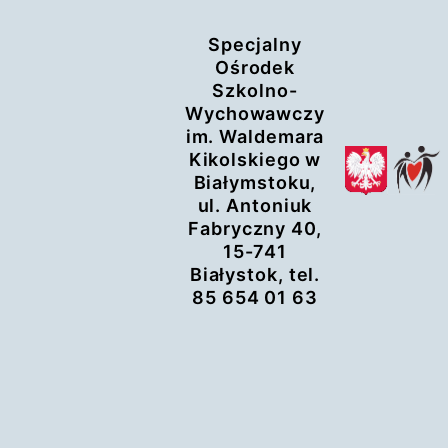
Przejdź
Specjalny
do
Ośrodek
treści
Szkolno-
Wychowawczy
im. Waldemara
Kikolskiego w
Białymstoku,
ul. Antoniuk
Fabryczny 40,
15-741
Białystok, tel.
85 654 01 63