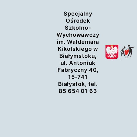
Przejdź
Specjalny
do
Ośrodek
treści
Szkolno-
Wychowawczy
im. Waldemara
Kikolskiego w
Białymstoku,
ul. Antoniuk
Fabryczny 40,
15-741
Białystok, tel.
85 654 01 63