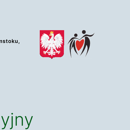
mstoku,
yjny