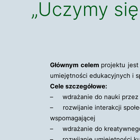
„Uczymy się
Gł
ównym celem
projektu jes
umiejętności edukacyjnych i s
Cele szczegółowe:
– wdrażanie do nauki przez
– rozwijanie interakcji społe
wspomagającej
– wdrażanie do kreatywnego,
– rozwijanie umiejętności ku