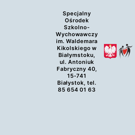
Przejdź
Specjalny
do
Ośrodek
treści
Szkolno-
Wychowawczy
im. Waldemara
Kikolskiego w
Białymstoku,
ul. Antoniuk
Fabryczny 40,
15-741
Białystok, tel.
85 654 01 63