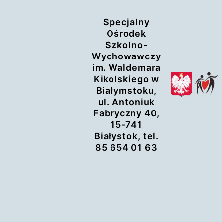
Przejdź
Specjalny
do
Ośrodek
treści
Szkolno-
Wychowawczy
im. Waldemara
Kikolskiego w
Białymstoku,
ul. Antoniuk
Fabryczny 40,
15-741
Białystok, tel.
85 654 01 63