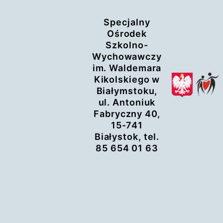
Przejdź
Specjalny
do
Ośrodek
treści
Szkolno-
Wychowawczy
im. Waldemara
Kikolskiego w
Białymstoku,
ul. Antoniuk
Fabryczny 40,
15-741
Białystok, tel.
85 654 01 63