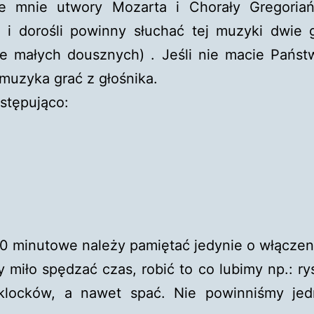
e mnie utwory Mozarta i Chorały Gregoria
 i dorośli powinny słuchać tej muzyki dwie 
e małych dousznych) . Jeśli nie macie Państ
 muzyka grać z głośnika.
stępująco:
0 minutowe należy pamiętać jedynie o włączen
 miło spędzać czas, robić to co lubimy np.: ry
klocków, a nawet spać. Nie powinniśmy jed