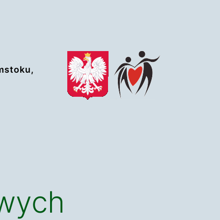
mstoku,
wych